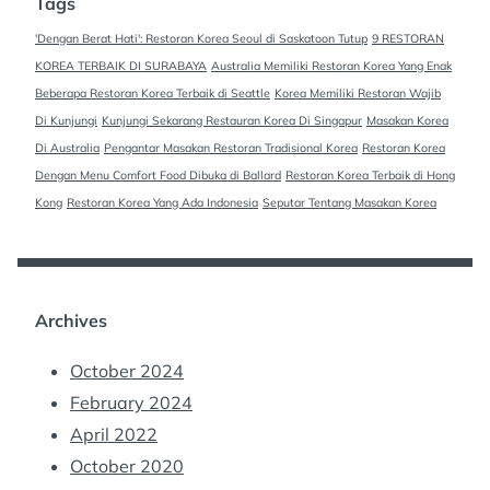
Tags
'Dengan Berat Hati': Restoran Korea Seoul di Saskatoon Tutup
9 RESTORAN
KOREA TERBAIK DI SURABAYA
Australia Memiliki Restoran Korea Yang Enak
Beberapa Restoran Korea Terbaik di Seattle
Korea Memiliki Restoran Wajib
Di Kunjungi
Kunjungi Sekarang Restauran Korea Di Singapur
Masakan Korea
Di Australia
Pengantar Masakan Restoran Tradisional Korea
Restoran Korea
Dengan Menu Comfort Food Dibuka di Ballard
Restoran Korea Terbaik di Hong
Kong
Restoran Korea Yang Ada Indonesia
Seputar Tentang Masakan Korea
Archives
October 2024
February 2024
April 2022
October 2020