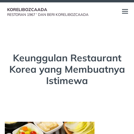
Skip
KORELIBOZCAADA
to
Open
RESTORAN 1967 ' DAN BERI KORELIBOZCAADA
content
menu
Keunggulan Restaurant
Korea yang Membuatnya
Istimewa