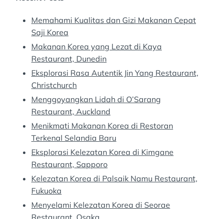
Memahami Kualitas dan Gizi Makanan Cepat
Saji Korea
Makanan Korea yang Lezat di Kaya
Restaurant, Dunedin
Eksplorasi Rasa Autentik Jin Yang Restaurant,
Christchurch
Menggoyangkan Lidah di O’Sarang
Restaurant, Auckland
Menikmati Makanan Korea di Restoran
Terkenal Selandia Baru
Eksplorasi Kelezatan Korea di Kimgane
Restaurant, Sapporo
Kelezatan Korea di Palsaik Namu Restaurant,
Fukuoka
Menyelami Kelezatan Korea di Seorae
Restaurant, Osaka