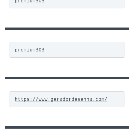
premium303
premium303
https://www.geradordesenha.com/