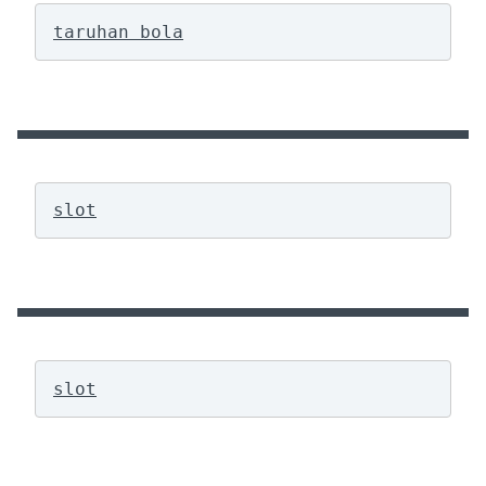
taruhan bola
slot
slot