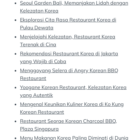
Seoul Garden Bali, Memanjakan Lidah dengan
Kelezatan Korea
Eksplorasi Cita Rasa Restaurant Korea di
Pulau Dewata
Menjelajahi Kelezatan, Restaurant Korea
Terenak di Cina
Rekomendasi Restaurant Korea di Jakarta
yang Wajib di Coba
Menggoyang Selera di Angry Korean BBQ
Restaurant
Yoogane Korean Restaurant, Kelezatan Korea
yang Autentik
Mengenal Keunikan Kuliner Korea di Ko Kung
Korean Restaurant
Restaurant Seorae Korean Charcoal BBQ,
Plaza Singapura
Menu Makanan Korea Paling Diminati di Dunia