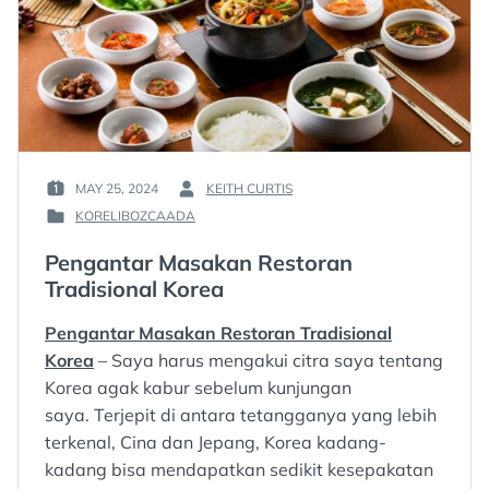
MAY 25, 2024
KEITH CURTIS
POSTED
BY
KORELIBOZCAADA
ON
:
POSTED
:
IN
Pengantar Masakan Restoran
:
Tradisional Korea
Pengantar Masakan Restoran Tradisional
Korea
– Saya harus mengakui citra saya tentang
Korea agak kabur sebelum kunjungan
saya. Terjepit di antara tetangganya yang lebih
terkenal, Cina dan Jepang, Korea kadang-
kadang bisa mendapatkan sedikit kesepakatan