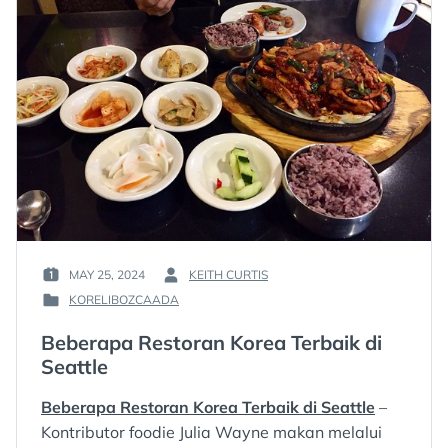
MAY 25, 2024
KEITH CURTIS
POSTED
BY
KORELIBOZCAADA
ON
:
POSTED
:
IN
Beberapa Restoran Korea Terbaik di
:
Seattle
Beberapa Restoran Korea Terbaik di Seattle
–
Kontributor foodie Julia Wayne makan melalui