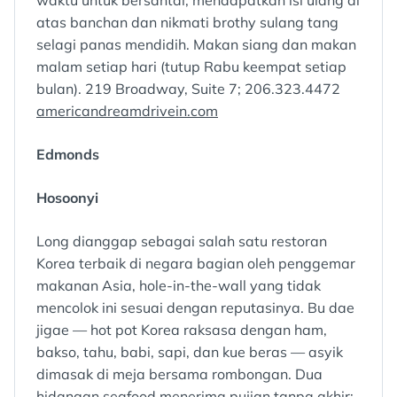
atas banchan dan nikmati brothy sulang tang
selagi panas mendidih. Makan siang dan makan
malam setiap hari (tutup Rabu keempat setiap
bulan). 219 Broadway, Suite 7; 206.323.4472
americandreamdrivein.com
Edmonds
Hosoonyi
Long dianggap sebagai salah satu restoran
Korea terbaik di negara bagian oleh penggemar
makanan Asia, hole-in-the-wall yang tidak
mencolok ini sesuai dengan reputasinya. Bu dae
jigae — hot pot Korea raksasa dengan ham,
bakso, tahu, babi, sapi, dan kue beras — asyik
dimasak di meja bersama rombongan. Dua
hidangan seafood menerima pujian tanpa akhir: