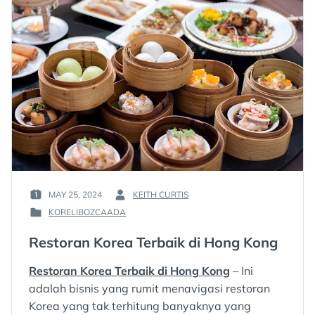
MAY 25, 2024
KEITH CURTIS
POSTED
BY
KORELIBOZCAADA
ON
:
POSTED
:
IN
Restoran Korea Terbaik di Hong Kong
:
Restoran Korea Terbaik di Hong Kong
– Ini
adalah bisnis yang rumit menavigasi restoran
Korea yang tak terhitung banyaknya yang