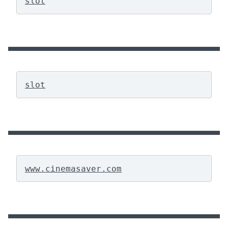
slot
slot
www.cinemasaver.com