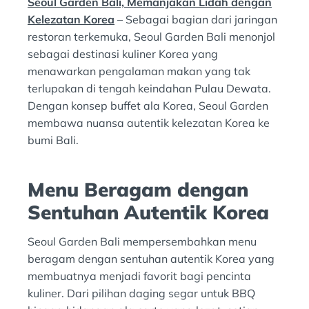
I
Seoul Garden Bali, Memanjakan Lidah dengan
:
N
Kelezatan Korea
– Sebagai bagian dari jaringan
:
restoran terkemuka, Seoul Garden Bali menonjol
sebagai destinasi kuliner Korea yang
menawarkan pengalaman makan yang tak
terlupakan di tengah keindahan Pulau Dewata.
Dengan konsep buffet ala Korea, Seoul Garden
membawa nuansa autentik kelezatan Korea ke
bumi Bali.
Menu Beragam dengan
Sentuhan Autentik Korea
Seoul Garden Bali mempersembahkan menu
beragam dengan sentuhan autentik Korea yang
membuatnya menjadi favorit bagi pencinta
kuliner. Dari pilihan daging segar untuk BBQ