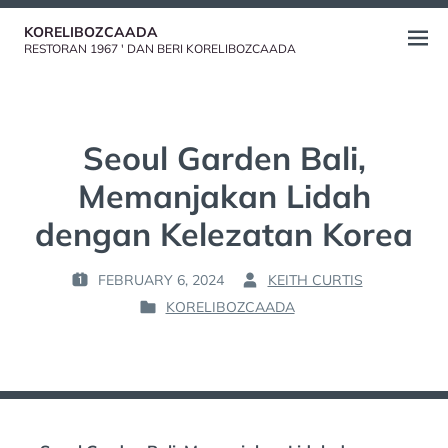
Skip
KORELIBOZCAADA
to
Open
RESTORAN 1967 ' DAN BERI KORELIBOZCAADA
content
menu
Seoul Garden Bali,
Memanjakan Lidah
dengan Kelezatan Korea
FEBRUARY 6, 2024
KEITH CURTIS
P
B
KORELIBOZCAADA
O
Y
P
S
:
O
T
S
E
T
D
E
O
D
N