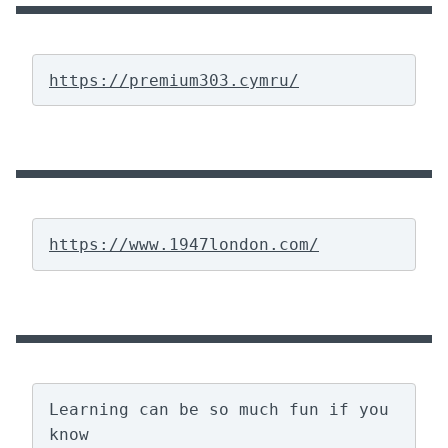
https://premium303.cymru/
https://www.1947london.com/
Learning can be so much fun if you 
know 