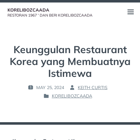
Skip
KORELIBOZCAADA
to
Open
RESTORAN 1967 ' DAN BERI KORELIBOZCAADA
content
menu
Keunggulan Restaurant
Korea yang Membuatnya
Istimewa
MAY 25, 2024
KEITH CURTIS
P
B
KORELIBOZCAADA
O
Y
P
S
:
O
T
S
E
T
D
E
O
D
N