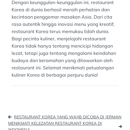
Dengan keunggulan-keunggulan ini, restaurant
Korea di dunia berhasil meraih perhatian dan
kecintaan penggemar masakan Asia. Dari cita
rasa autentik hingga inovasi menu yang kreatif,
restaurant Korea terus memukau lidah dunia.
Bagi pecinta kuliner, menjelajahi restaurant
Korea tidak hanya tentang mencicipi hidangan
lezat, tetapi juga tentang mengalami keindahan
budaya dan keramahan yang ditawarkan oleh
restaurant ini. Selamat menikmati petualangan
kuliner Korea di berbagai penjuru dunia!
Post
RESTAURANT KOREA YANG WAJIB DICOBA DI JERMAN
navigation
MENIKMATI KELEZATAN RESTAURANT KOREA DI
INDONESIA