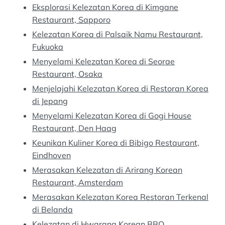
Eksplorasi Kelezatan Korea di Kimgane
Restaurant, Sapporo
Kelezatan Korea di Palsaik Namu Restaurant,
Fukuoka
Menyelami Kelezatan Korea di Seorae
Restaurant, Osaka
Menjelajahi Kelezatan Korea di Restoran Korea
di Jepang
Menyelami Kelezatan Korea di Gogi House
Restaurant, Den Haag
Keunikan Kuliner Korea di Bibigo Restaurant,
Eindhoven
Merasakan Kelezatan di Arirang Korean
Restaurant, Amsterdam
Merasakan Kelezatan Korea Restoran Terkenal
di Belanda
Kelezatan di Hwarang Korean BBQ