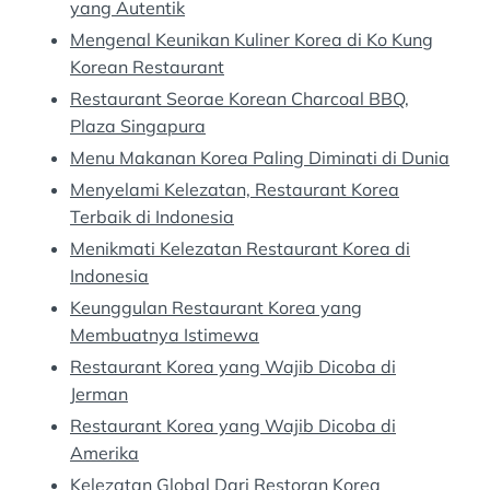
yang Autentik
Mengenal Keunikan Kuliner Korea di Ko Kung
Korean Restaurant
Restaurant Seorae Korean Charcoal BBQ,
Plaza Singapura
Menu Makanan Korea Paling Diminati di Dunia
Menyelami Kelezatan, Restaurant Korea
Terbaik di Indonesia
Menikmati Kelezatan Restaurant Korea di
Indonesia
Keunggulan Restaurant Korea yang
Membuatnya Istimewa
Restaurant Korea yang Wajib Dicoba di
Jerman
Restaurant Korea yang Wajib Dicoba di
Amerika
Kelezatan Global Dari Restoran Korea