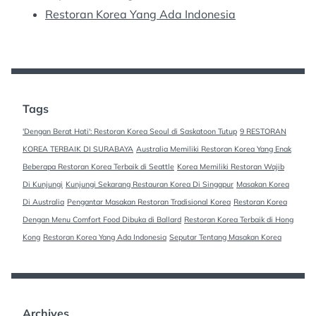
Restoran Korea Yang Ada Indonesia
Tags
'Dengan Berat Hati': Restoran Korea Seoul di Saskatoon Tutup
9 RESTORAN
KOREA TERBAIK DI SURABAYA
Australia Memiliki Restoran Korea Yang Enak
Beberapa Restoran Korea Terbaik di Seattle
Korea Memiliki Restoran Wajib
Di Kunjungi
Kunjungi Sekarang Restauran Korea Di Singapur
Masakan Korea
Di Australia
Pengantar Masakan Restoran Tradisional Korea
Restoran Korea
Dengan Menu Comfort Food Dibuka di Ballard
Restoran Korea Terbaik di Hong
Kong
Restoran Korea Yang Ada Indonesia
Seputar Tentang Masakan Korea
Archives