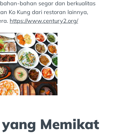
n bahan-bahan segar dan berkualitas
n Ko Kung dari restoran lainnya,
era.
https://www.century2.org/
 yang Memikat