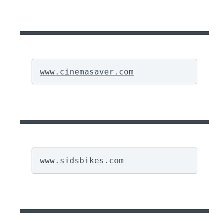
www.cinemasaver.com
www.sidsbikes.com