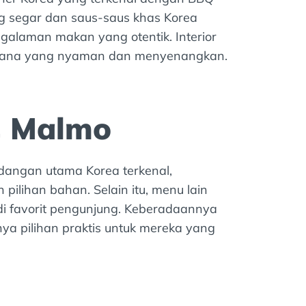
ang segar dan saus-saus khas Korea
alaman makan yang otentik. Interior
asana yang nyaman dan menyenangkan.
, Malmo
angan utama Korea terkenal,
ilihan bahan. Selain itu, menu lain
adi favorit pengunjung. Keberadaannya
ya pilihan praktis untuk mereka yang