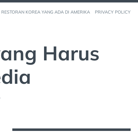
RESTORAN KOREA YANG ADA DI AMERIKA
PRIVACY POLICY
yang Harus
edia
A