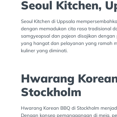
Seoul Kitchen, U
Seoul Kitchen di Uppsala mempersembahka
dengan memadukan cita rasa tradisional d
samgyeopsal dan pajeon disajikan dengan 
yang hangat dan pelayanan yang ramah men
kuliner yang diminati.
Hwarang Korean
Stockholm
Hwarang Korean BBQ di Stockholm menjadi p
Dengan konsep pemanggangan di meja, pe