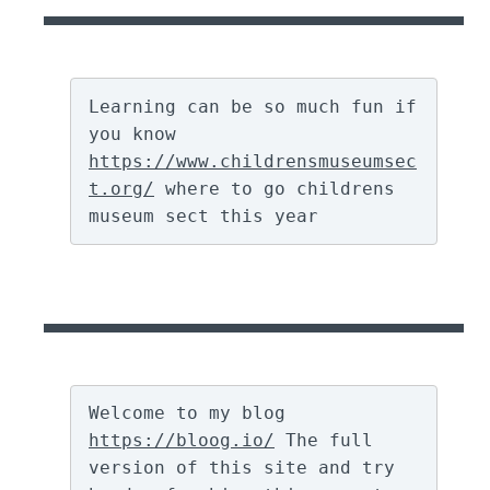
Learning can be so much fun if 
you know 
https://www.childrensmuseumsec
t.org/
 where to go childrens 
museum sect this year
Welcome to my blog 
https://bloog.io/
 The full 
version of this site and try 