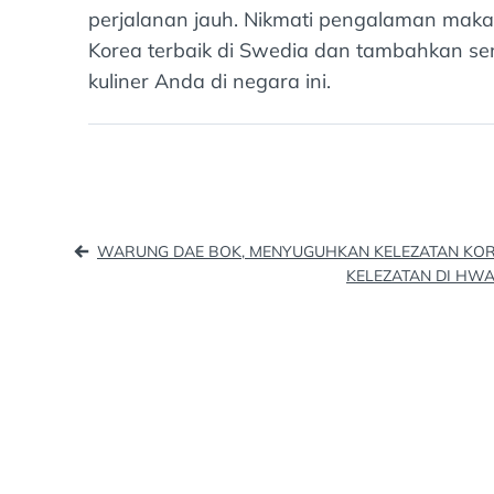
perjalanan jauh. Nikmati pengalaman maka
Korea terbaik di Swedia dan tambahkan se
kuliner Anda di negara ini.
Post
WARUNG DAE BOK, MENYUGUHKAN KELEZATAN KOR
KELEZATAN DI HW
navigation